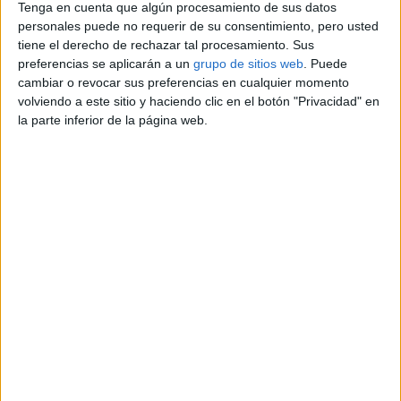
Tenga en cuenta que algún procesamiento de sus datos
personales puede no requerir de su consentimiento, pero usted
Información de contacto
tiene el derecho de rechazar tal procesamiento. Sus
preferencias se aplicarán a un
grupo de sitios web
. Puede
Elvira
cambiar o revocar sus preferencias en cualquier momento
+393509829622
volviendo a este sitio y haciendo clic en el botón "Privacidad" en
Contactar por email
la parte inferior de la página web.
Descripción
Hermosa mujer con gran encanto y una personalidad
apacible. Ofrezco momentos de relajación e intimidad
para encuentros llenos de sensualidad y buen humor.
Reportar el anuncio