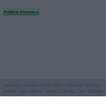
Argentina
Australia
Brasil
Chile
Colombia
Sudáfrica
|
|
|
|
|
|
España
India
México
Nigeria
Pakistán
Perú
Filipinas
|
|
|
|
|
|
Portugal
Rusia
Singapur
Reino Unido
Estados Unidos
|
|
|
|
|
Venezuela
|